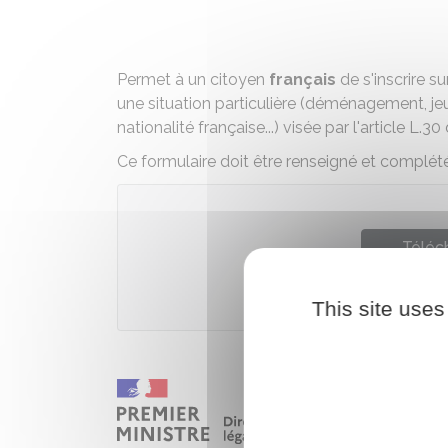
Permet à un citoyen
français
de s'inscrire su
une
situation particulière
(déménagement, jeune
nationalité française...) visée par l'article L.3
Ce formulaire doit être renseigné et complété
Téléch
Ministère chargé de 
This site uses