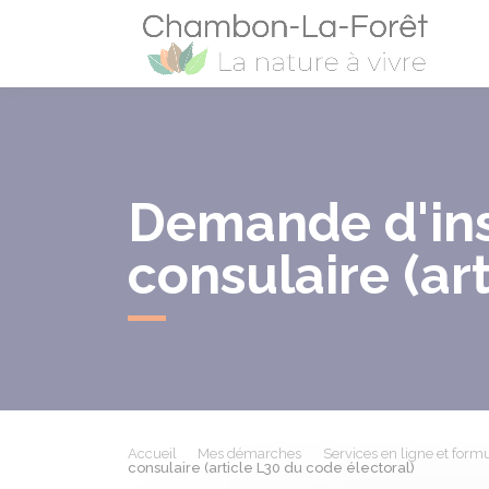
Cham
Demande d'insc
consulaire (ar
Accueil
Mes démarches
Services en ligne et formu
consulaire (article L30 du code électoral)