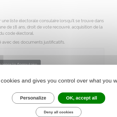
r une liste électorale consulaire lorsqu'il se trouve dans
 de 18 ans, droit de vote recouvré, acquisition de la
0 du code électoral.
 avec des documents justificatifs.
arger le formulaire
l'Europe et des affaires étrangères
 cookies and gives you control over what you w
Personalize
OK, accept all
Deny all cookies