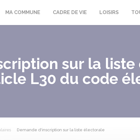
bon-la-Fôret
MA COMMUNE
CADRE DE VIE
LOISIRS
TO
ription sur la liste
ticle L30 du code él
laires
Demande d'inscription sur la liste électorale