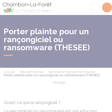
Chambon-la-Fôret
Acc
Porter plainte pour un
rançongiciel ou
ransomware (THESEE)
Accueil
Mes démarches
Services en ligne et formulaires
Porter plainte pour un rançongiciel ou ransomware (THESEE)
Partager
Partager sur Facebook
Partager sur X - Twit
Partager sur
Par
Qu'est-ce que le rançongiciel ?
Le rançongiciel (ou ransomware) est une
infraction
.