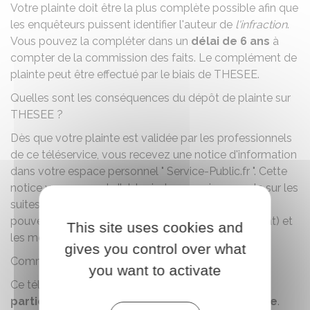
Votre plainte doit être la plus complète possible afin que
les enquêteurs puissent identifier l'auteur de
l'infraction
.
Vous pouvez la compléter dans un
délai de 6 ans
à
compter de la commission des faits. Le complément de
plainte peut être effectué par le biais de
THESEE
.
Quelles sont les conséquences du dépôt de plainte sur
THESEE ?
Dès que votre plainte est validée par les professionnels
de ce téléservice, vous recevez une notice d'information
dans votre espace personnel " Service-Public.fr ". Cette
notice vous permet d'obtenir des renseignements sur les
suites données à votre plainte, les aides dont vous
pouvez bénéficier (exemple : assistance d'un avocat) et
This site uses cookies and
les moyens d'obtenir une indemnisation.
gives you control over what
Comment déposer plainte sur THESEE ?
you want to activate
Ce téléservice peut être utilisé si vous êtes un
particulier
de nationalité
française ou étrangère
.