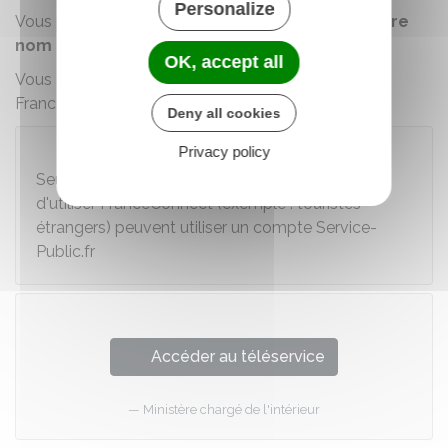
Personalize
Vous pouvez déposer plainte
uniquement en votre
nom propre
et
en indiquant votre identité
.
OK, accept all
Vous devez obligatoirement vous authentifier avec
FranceConnect.
Deny all cookies
Attention
Privacy policy
Seules les personnes qui n'ont pas la possibilité
d'utiliser FranceConnect (exemple : touristes
étrangers) peuvent utiliser un compte Service-
Public.fr
Accéder au téléservice
Ministère chargé de l'intérieur