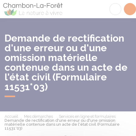
Chambon-la-Fôret
Acc
Demande de rectification
d'une erreur ou d'une
omission matérielle
contenue dans un acte de
l'état civil (Formulaire
11531*03)
Accueil
Mes démarches
Services en ligne et formulaires
Demande de rectification d'une erreur ou d'une omission
matérielle contenue dans un acte de l'état civil (Formulaire
11531*03)