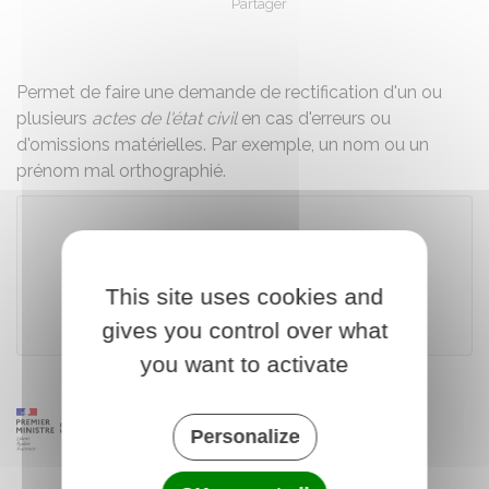
Partager
Partager sur Facebook
Partager sur X - Twit
Partager sur
Par
Permet de faire une demande de rectification d'un ou
plusieurs
actes de l'état civil
en cas d'erreurs ou
d'omissions matérielles. Par exemple, un nom ou un
prénom mal orthographié.
Télécharger le formulaire
This site uses cookies and
Ministère chargé de la justice
gives you control over what
you want to activate
Personalize