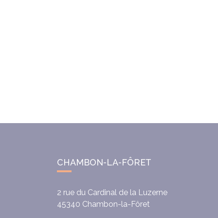
CHAMBON-LA-FÔRET
2 rue du Cardinal de la Luzerne
45340
Chambon-la-Fôret