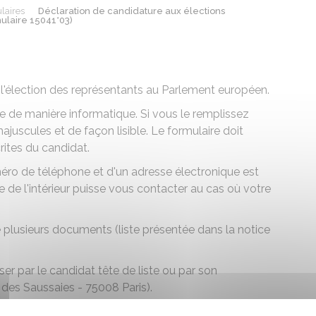
laires
Déclaration de candidature aux élections
ulaire 15041*03)
 l'élection des représentants au Parlement européen.
 de manière informatique. Si vous le remplissez
juscules et de façon lisible. Le formulaire doit
ites du candidat.
éro de téléphone et d'un adresse électronique est
de l'intérieur puisse vous contacter au cas où votre
plusieurs documents (liste présentée dans la notice
r par le candidat tête de liste ou par son
e des Saussaies - 75008 Paris).
 au Parlement européen qui se déroulera le 9 juin 2024,