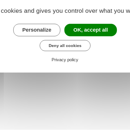
 2024 à 9 heures et le 17 mai 2024 à 18 heures. Le
 cookies and gives you control over what you w
eures à 12 heures et de 14 heures à 18 heures, à
di 9 mai 2024.
Personalize
OK, accept all
arger le formulaire
Deny all cookies
Privacy policy
le et administrative (Dila) - Premier ministre