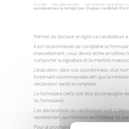
Accueil
Mes démarches
Services en ligne et formu
européennes (à remplir par chaque candidat) (Form
Permet de déclarer en ligne sa candidature à
Il est recommandé de compléter le formulaire
manuellement, vous devez écrire en lettres ma
comporter la signature et la mention manuscr
L'indication, dans vos coordonnées, d'un num
fortement recommandée afin que le ministère 
déclaration serait incomplète.
Le formulaire cerfa doit être accompagné de 
du formulaire).
Les déclarations de candidature sont à dépose
représentant au ministère de l'intérieur (11 ru
Pour la prochaine élection des représentants