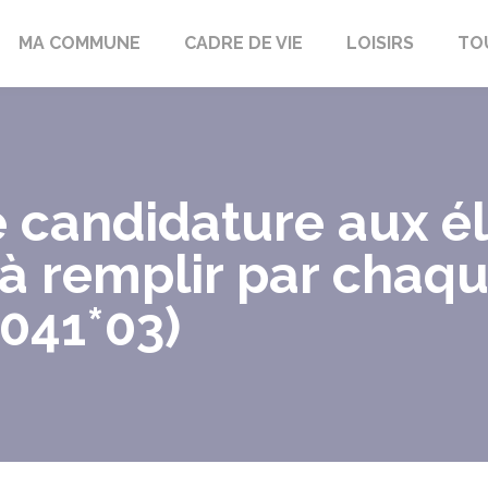
bon-la-Fôret
MA COMMUNE
CADRE DE VIE
LOISIRS
TO
 candidature aux é
à remplir par chaqu
5041*03)