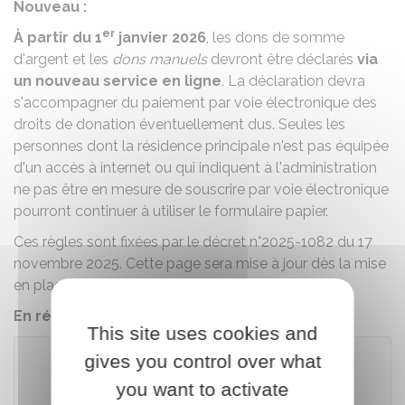
Nouveau :
er
À partir du 1
janvier 2026
, les dons de somme
d'argent et les
dons manuels
devront être déclarés
via
un nouveau service en ligne
. La déclaration devra
s'accompagner du paiement par voie électronique des
droits de donation éventuellement dus. Seules les
personnes dont la résidence principale n'est pas équipée
d'un accès à internet ou qui indiquent à l'administration
ne pas être en mesure de souscrire par voie électronique
pourront continuer à utiliser le formulaire papier.
Ces règles sont fixées par le décret n°2025-1082 du 17
novembre 2025. Cette page sera mise à jour dès la mise
en place du nouveau service en ligne.
En résumé :
This site uses cookies and
gives you control over what
you want to activate
Télécharger le formulaire