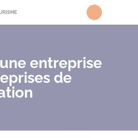
Accéder au form
URISME
 une entreprise
eprises de
ation