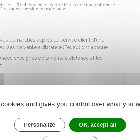
laires
Réclamation en cas de litige avec une entreprise
à distance : service de médiation
i vos démarches auprès du service client d'une
eprises de vente à distance (Fevad) ont échoué.
des enseignes de la vente à distance et les
t.
der au téléservice
 cookies and gives you control over what you w
ce et de la vente à distance (Fevad)
Personalize
OK, accept all