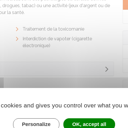
drogues, tabac) ou une activité (jeux d'argent ou de
ur la santé.
Traitement de la toxicomanie
Interdiction de vapoter (cigarette
électronique)
 cookies and gives you control over what you w
Personalize
OK, accept all