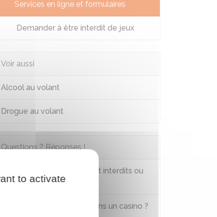
Services en ligne et formulaires
Demander à être interdit de jeux
Voir aussi
Alcool au volant
Drogue au volant
Questions ? Réponses !
Quels sont les jeux d'argent interdits ou
ant to activate
autorisés aux mineurs ?
Un mineur peut-il entrer dans un casino ?