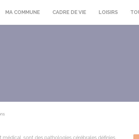
bon-la-Fôret
MA COMMUNE
CADRE DE VIE
LOISIRS
TO
ons
et médical, sont des pathologies cérébrales définies