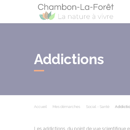
Cham
Addictions
Accueil
Mes démarches
Social - Santé
Addicti
Les addictions, du point de vue scientifique 