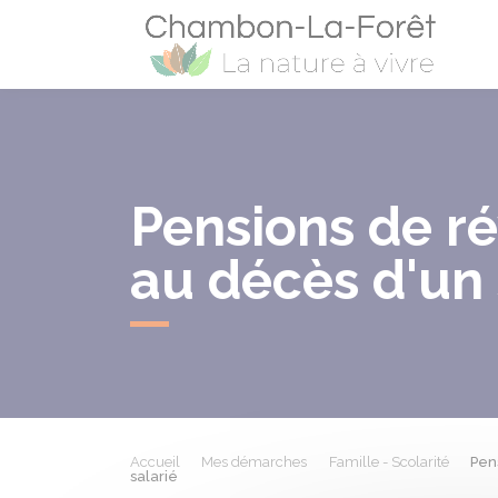
Cham
Pensions de rév
au décès d'un 
Accueil
Mes démarches
Famille - Scolarité
Pens
salarié