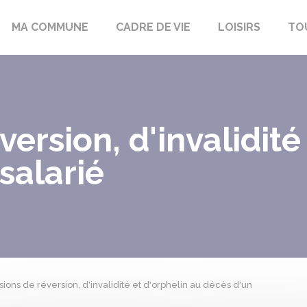
bon-la-Fôret
MA COMMUNE
CADRE DE VIE
LOISIRS
TO
ersion, d'invalidité
salarié
ions de réversion, d'invalidité et d'orphelin au décès d'un