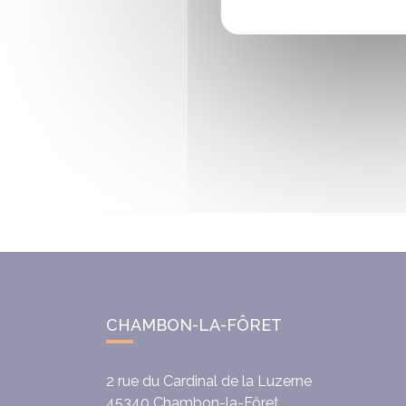
CHAMBON-LA-FÔRET
2 rue du Cardinal de la Luzerne
45340
Chambon-la-Fôret