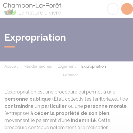
Chambon-la-Fôret
Acc
Expropriation
Accueil
Mes démarches
Logement
Expropriation
Partager
Partager sur Facebook
Partager sur X - Twit
Partager sur
Par
L'expropriation est une procédure qui permet à une
personne publique
(État, collectivités territoriales...) de
contraindre
un
particulier
ou une
personne morale
(entreprise) à
céder la propriété de son bien
,
moyennant le paiement d'une
indemnité
. Cette
procédure contribue notamment à la réalisation