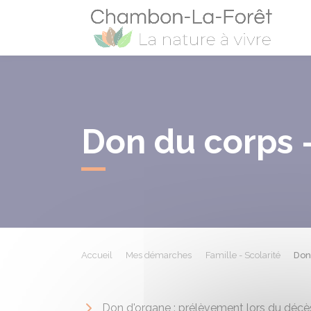
Cham
Don du corps 
Accueil
Mes démarches
Famille - Scolarité
Don
Don d'organe : prélèvement lors du décè