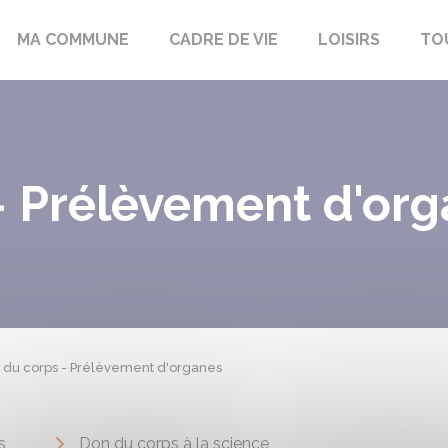
bon-la-Fôret
MA COMMUNE
CADRE DE VIE
LOISIRS
TO
- Prélèvement d'or
 du corps - Prélèvement d'organes
s
Don du corps à la science