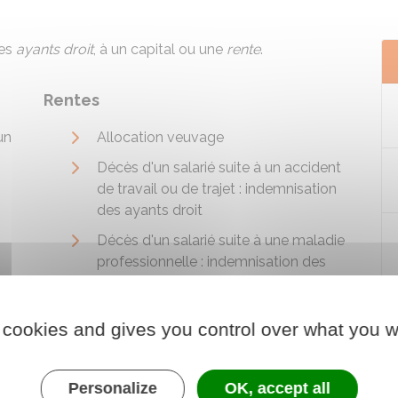
ses
ayants droit
, à un capital ou une
rente
.
Rentes
un
Allocation veuvage
Décès d'un salarié suite à un accident
de travail ou de trajet : indemnisation
des ayants droit
Décès d'un salarié suite à une maladie
professionnelle : indemnisation des
ayants droit
 cookies and gives you control over what you w
Personalize
OK, accept all