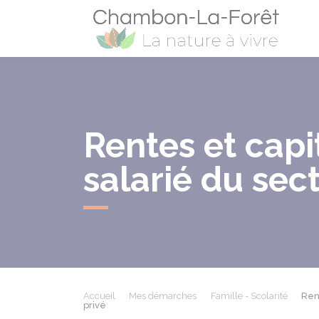
Cham
Rentes et capi
salarié du sec
Accueil
Mes démarches
Famille - Scolarité
Ren
privé