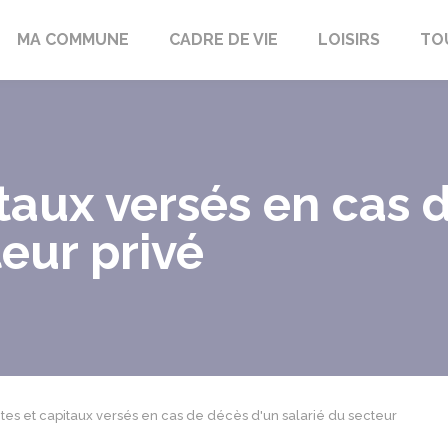
bon-la-Fôret
MA COMMUNE
CADRE DE VIE
LOISIRS
TO
taux versés en cas 
teur privé
tes et capitaux versés en cas de décès d'un salarié du secteur