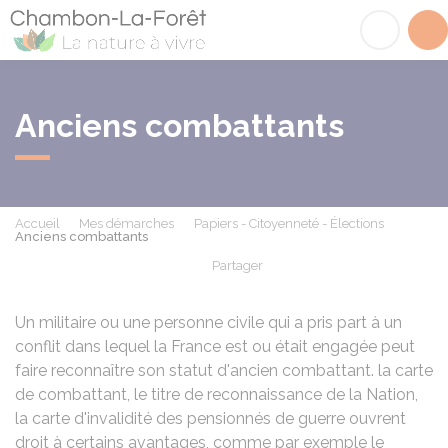
Chambon-la-Fôret
Acc
Anciens combattants
Accueil
Mes démarches
Papiers - Citoyenneté - Élections
Anciens combattants
Partager
Partager sur Facebook
Partager sur X - Twit
Partager sur
Par
Un militaire ou une personne civile qui a pris part à un
conflit dans lequel la France est ou était engagée peut
faire reconnaître son statut d'ancien combattant. la carte
de combattant, le titre de reconnaissance de la Nation,
la carte d'invalidité des pensionnés de guerre ouvrent
droit à certains avantages, comme par exemple le