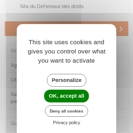
Site du Défenseur des droits
Services en ligne et formulaires
This site uses cookies and
Voir aussi
gives you control over what
you want to activate
Agir en justice contre l'administration
Litiges avec la Sécurité sociale
Personalize
Saisir l'administration fiscale (difficultés de
OK, accept all
paiement, réclamation...)
Deny all cookies
Privacy policy
Questions ? Réponses !