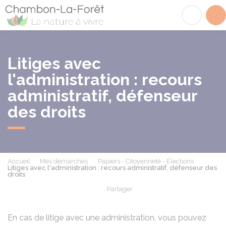
Chambon-la-Fôret
Acc
Litiges avec
l'administration : recours
administratif, défenseur
des droits
Accueil
Mes démarches
Papiers - Citoyenneté - Élections
Litiges avec l'administration : recours administratif, défenseur des
droits
Partager
Partager sur Facebook
Partager sur X - Twit
Partager sur
Par
En cas de litige avec une administration, vous pouvez