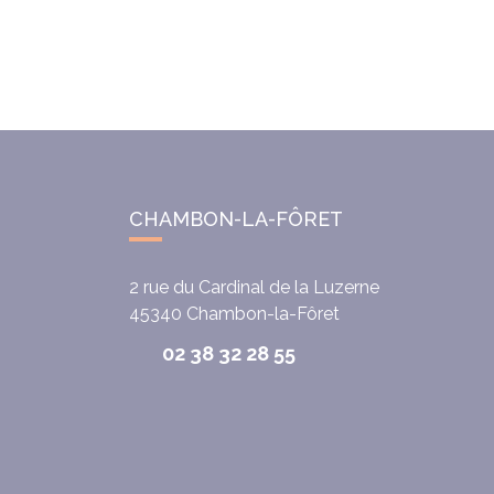
CHAMBON-LA-FÔRET
2 rue du Cardinal de la Luzerne
45340
Chambon-la-Fôret
02 38 32 28 55