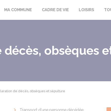
bon-la-Fôret
MA COMMUNE
CADRE DE VIE
LOISIRS
TO
e décès, obsèques e
laration de décès, obsèques et sépulture
Transport d'une personne décédée