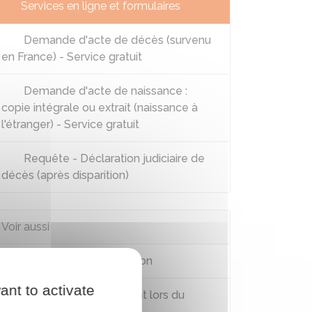
Services en ligne et formulaires
Demande d'acte de décès (survenu
en France) - Service gratuit
Demande d'acte de naissance :
copie intégrale ou extrait (naissance à
l'étranger) - Service gratuit
Requête - Déclaration judiciaire de
décès (après disparition)
Voir aussi
Règlement d'une succession
ant to activate
Don d'organe : prélèvement lors du
décès