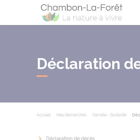
Cham
Déclaration d
Accueil
Mes démarches
Famille - Scolarité
Déc
Déclaration de décès