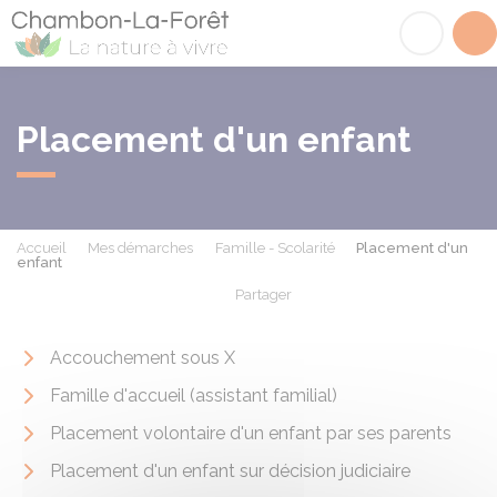
Chambon-la-Fôret
Acc
Placement d'un enfant
Accueil
Mes démarches
Famille - Scolarité
Placement d'un
enfant
Partager
Partager sur Facebook
Partager sur X - Twit
Partager sur
Par
Accouchement sous X
Famille d'accueil (assistant familial)
Placement volontaire d'un enfant par ses parents
Placement d'un enfant sur décision judiciaire