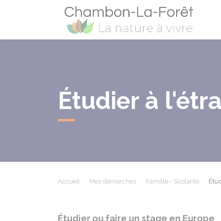
Cham
Étudier à l'étr
Accueil
Mes démarches
Famille - Scolarité
Étud
Étudier ou faire un stage en Europe