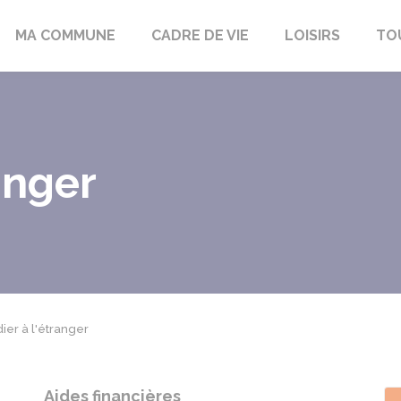
bon-la-Fôret
MA COMMUNE
CADRE DE VIE
LOISIRS
TO
anger
ier à l'étranger
Aides financières