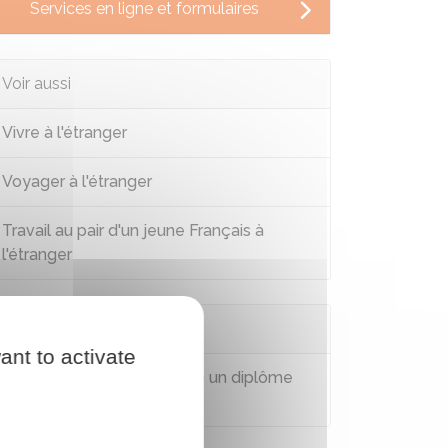
Services en ligne et formulaires
Voir aussi
Vivre à l'étranger
Voyager à l'étranger
Travail au pair d'un jeune Français à
l'étranger
Questions ? Réponses !
ant to activate
Comment faire reconnaître un diplôme
français à l'étranger ?