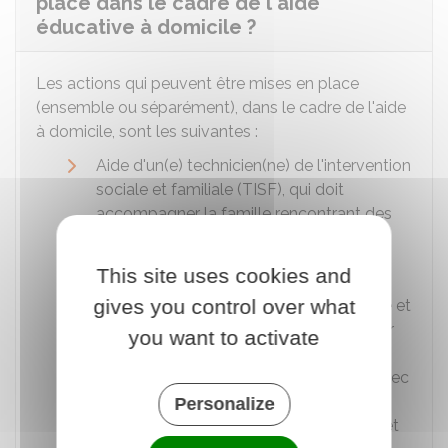
place dans le cadre de l'aide
éducative à domicile ?
Les actions qui peuvent être mises en place
(ensemble ou séparément), dans le cadre de l'aide
à domicile, sont les suivantes :
Aide d'un(e) technicien(ne) de l'intervention
sociale et familiale (TISF), qui doit
accompagner la famille rencontrant des
difficultés éducatives et sociales
Aide d'une aide-ménagère
This site uses cookies and
gives you control over what
Accompagnement en économie sociale et
familiale (AESF). Celui-ci est effectué par
you want to activate
un professionnel formé à l'économie
sociale et familiale pour comprendre, avec
la famille, la nature des difficultés
Personalize
rencontrées sur le plan financier. Il permet