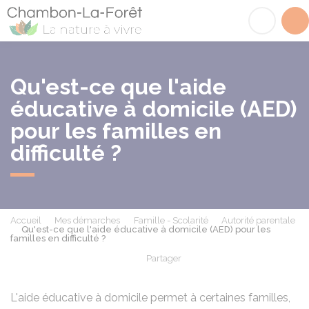
Chambon-la-Fôret
Acc
Qu'est-ce que l'aide
éducative à domicile (AED)
pour les familles en
difficulté ?
Accueil
Mes démarches
Famille - Scolarité
Autorité parentale
Qu'est-ce que l'aide éducative à domicile (AED) pour les
familles en difficulté ?
Partager
Partager sur Facebook
Partager sur X - Twit
Partager sur
Par
L'aide éducative à domicile permet à certaines familles,