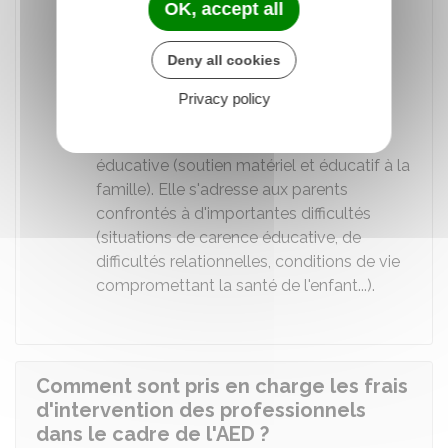
d'organiser la gestion du budget.
OK, accept all
Versement d'aides financières
exceptionnelles ou d'allocations
Deny all cookies
mensuelles, à titre définitif ou sous
Privacy policy
condition de remboursement
Intervention d'un service d'action
éducative (soutien matériel et éducatif à la
famille). Elle s'adresse aux parents
confrontés à d'importantes difficultés
(situations de carence éducative, de
difficultés relationnelles, conditions de vie
compromettant la santé de l'enfant...).
Comment sont pris en charge les frais
d'intervention des professionnels
dans le cadre de l'AED ?