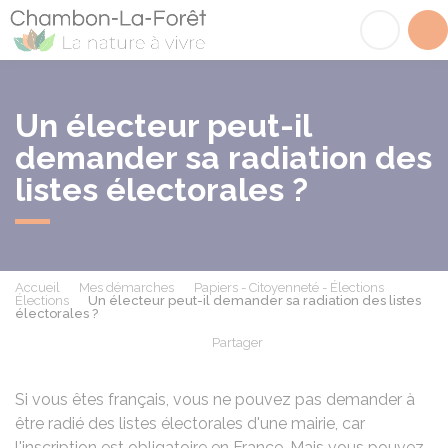
Chambon-la-Fôret
Acc
Un électeur peut-il
demander sa radiation des
listes électorales ?
Accueil
Mes démarches
Papiers - Citoyenneté - Élections
Élections
Un électeur peut-il demander sa radiation des listes
électorales ?
Partager
Partager sur Facebook
Partager sur X - Twit
Partager sur
Par
Si vous êtes français, vous ne pouvez pas demander à
être radié des listes électorales d'une mairie, car
l'inscription est obligatoire en France. Mais vous pouvez