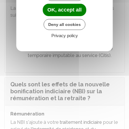
La NBI
cesse d'être versée
dans les situations
OK, accept all
suivantes :
Deny all cookies
Vous n'exercez plus les fonctions y
ouvrant droit
Privacy policy
Vous êtes placé en
congé de longue
durée (CLD)
ou en
congé pour invalidité
temporaire imputable au service (Citis)
.
Quels sont les effets de la nouvelle
bonification indiciaire (NBI) sur la
rémunération et la retraite ?
Rémunération
La NBI s'ajoute à votre
traitement indiciaire
pour le