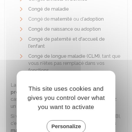
Congé de maladie
Congé de
maternité
ou d'
adoption
Congé de naissance ou adoption
Congé de paternité et d'accueil de
l'enfant
Congé de longue maladie (CLM)
, tant que
vous n'êtes pas remplacé dans vos
fonctions.
La NBI est
réduite dans les mêmes
This site uses cookies and
proportions que le traitement indiciaire
en
gives you control over what
cas de travail à temps partiel ou si vous occupez
you want to activate
un
emploi à temps non complet ou incomplet
.
Si vos fonctions vous ouvrent droit à plusieurs NBI,
c'est la
NBI comportant le nombre de points
Personalize
majorés le plus élevé
qui vous est attribuée.