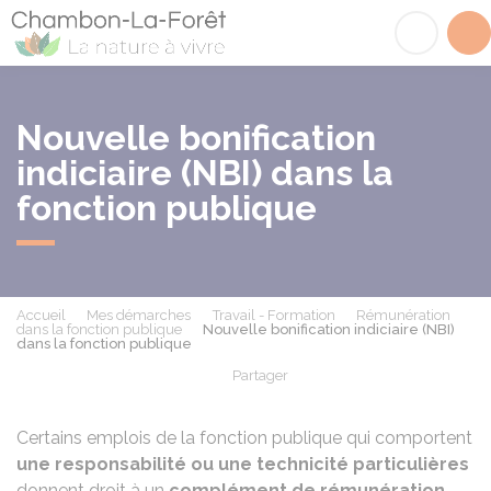
Chambon-la-Fôret
Acc
Nouvelle bonification
indiciaire (NBI) dans la
fonction publique
Accueil
Mes démarches
Travail - Formation
Rémunération
dans la fonction publique
Nouvelle bonification indiciaire (NBI)
dans la fonction publique
Partager
Partager sur Facebook
Partager sur X - Twit
Partager sur
Par
Certains emplois de la fonction publique qui comportent
une responsabilité ou une technicité particulières
donnent droit à un
complément de rémunération