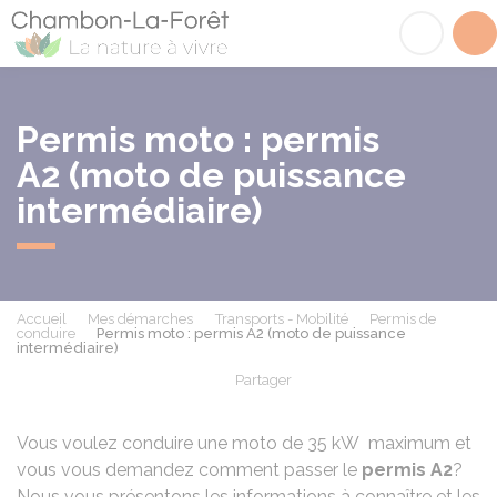
Chambon-la-Fôret
Acc
Permis moto : permis
A2 (moto de puissance
intermédiaire)
Accueil
Mes démarches
Transports - Mobilité
Permis de
conduire
Permis moto : permis A2 (moto de puissance
intermédiaire)
Partager
Partager sur Facebook
Partager sur X - Twit
Partager sur
Par
Vous voulez conduire une moto de 35
kW
maximum et
vous vous demandez comment passer le
permis A2
?
Nous vous présentons les informations à connaître et les