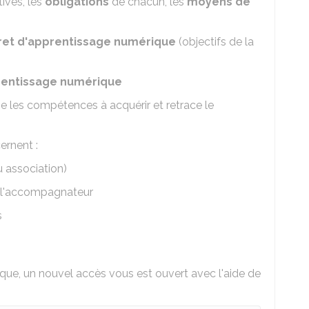
tives, les
obligations
de chacun, les
moyens de
vret d'apprentissage numérique
(objectifs de la
pprentissage numérique
e les compétences à acquérir et retrace le
ernent :
u association)
, l'accompagnateur
s
ique, un nouvel accès vous est ouvert avec l'aide de