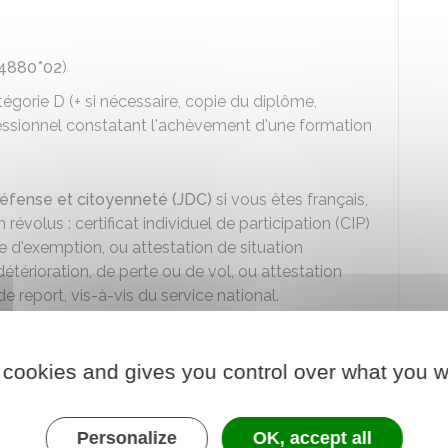
14880*02
)
égorie D (+ si nécessaire, copie du diplôme,
rofessionnel constatant l'achèvement d'une formation
défense et citoyenneté (JDC)
si vous êtes français,
révolus : certificat individuel de participation (CIP)
le d'exemption, ou attestation de situation
étérioration, de perte ou de vol, ou attestation
de report, vis-à-vis du service national.
de régularité du séjour
ou, si vous êtes dispensé d'un
résence en France depuis au moins 6 mois (feuille de
 cookies and gives you control over what you w
Personalize
OK, accept all