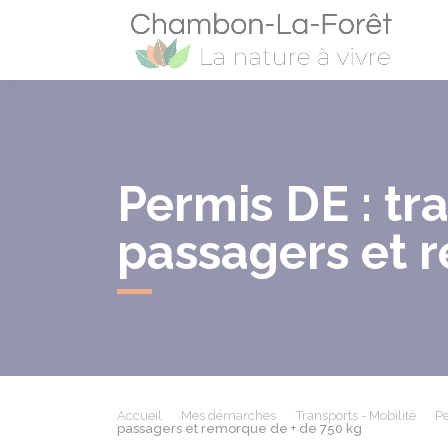
Cham
Permis DE : tr
passagers et 
Accueil
Mes démarches
Transports - Mobilité
Pe
passagers et remorque de + de 750 kg