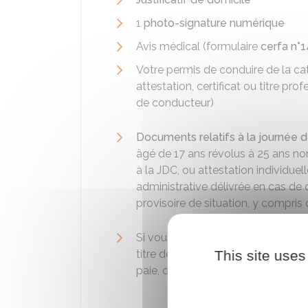
1
photo-signature numérique
Avis médical (formulaire
cerfa n°
Votre permis de conduire de la cat
attestation, certificat ou titre p
de conducteur)
Documents relatifs à la journée 
âgé de 17 ans révolus à 25 ans non 
à la JDC, ou attestation individuel
administrative délivrée en cas de d
provisoire de situation, y compris 
Si vous êtes étranger,
justificatif 
titre de séjour, preuve de votre p
This site uses
paie, quittance de loyer…).