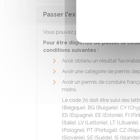
Passer l'examen du code (épre
Vous pouvez
passer le code (ETG) via un
Pour être dispensé de passer le cod
conditions suivantes :
Avoir obtenu un résultat favorabl
Avoir une catégorie de permis dep
Avoir un permis de conduire franç
moins.
Le code 70 doit être suivi des lett
(Belgique), BG (Bulgarie), CY (Chy
ES (Espagne), EE (Estonie), FI (Finl
(Italie), LV (Lettonie), LT (Lituan
(Pologne), PT (Portugal), CZ (Rép
(Slovénie), SE (Suède), IS (Islande