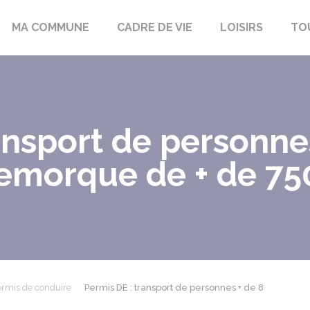
bon-la-Fôret
MA COMMUNE
CADRE DE VIE
LOISIRS
TO
ansport de personne
remorque de + de 75
rmis de conduire
Permis DE : transport de personnes + de 8