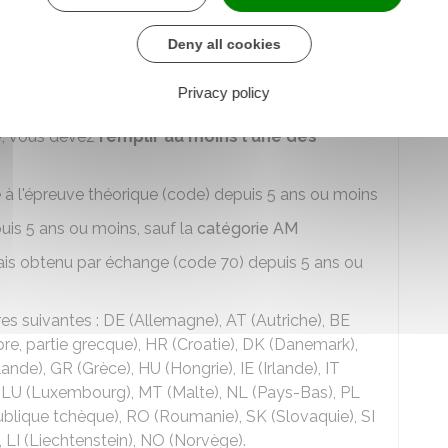
uve théorique)
Deny all cookies
Privacy policy
e auto-école ou en candidat libre
.
e
, vous devez
remplir au moins l'une des
e à l'épreuve théorique (code) depuis 5 ans ou moins
uis 5 ans ou moins, sauf la
catégorie AM
ais obtenu par échange (code 70) depuis 5 ans ou
res suivantes : DE (Allemagne), AT (Autriche), BE
pre, partie grecque), HR (Croatie), DK (Danemark),
ande), GR (Grèce), HU (Hongrie), IE (Irlande), IT
ie), LU (Luxembourg), MT (Malte), NL (Pays-Bas), PL
ublique tchèque), RO (Roumanie), SK (Slovaquie), SI
), LI (Liechtenstein), NO (Norvège).