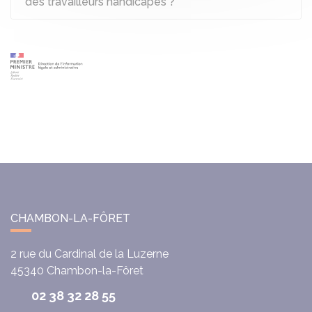
des travailleurs handicapés ?
CHAMBON-LA-FÔRET
2 rue du Cardinal de la Luzerne
45340
Chambon-la-Fôret
02 38 32 28 55