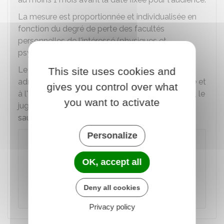
La mesure est proportionnée et individualisée en
fonction du degré de perte des facultés
personnelles de l'intéressé (physiques et
psychologiques).
Le juge doit argumenter sa décision qui est
This site uses cookies and
adressée à la personne à l'origine de la demande et
gives you control over what
à l'avocat du majeur. Dans l'attente du jugement, le
you want to activate
juge peut placer provisoirement le majeur sous
sauvegarde de justice
.
Personalize
À noter
La demande de protection doit être traitée
OK, accept all
par le juge
dans les 12 mois
qui suivent sa
saisie. Sans décision de sa part, une fois ce
Deny all cookies
délai passé, le dossier est classé sans suite.
Privacy policy