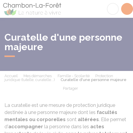
Chambon-la-Fôret
Acc
Curatelle d'une personne
majeure
Accueil
Mes démarches
Famille - Scolarité
Protection
juridique (tutelle, curatelle...)
Curatelle d'une personne majeure
Partager
Partager sur Facebook
Partager sur X - Twit
Partager sur
Par
La curatelle est une mesure de protection juridique
destinée à une personne majeure dont les
facultés
mentales ou corporelles
sont
altérées
. Elle permet
d'
accompagner
la personne dans les
actes