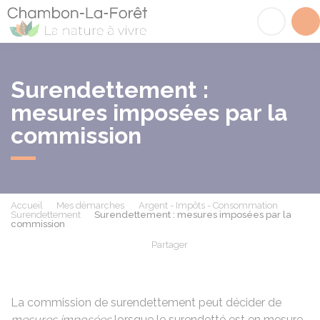
Chambon-la-Fôret
Acc
Surendettement :
mesures imposées par la
commission
Accueil
Mes démarches
Argent - Impôts - Consommation
Surendettement
Surendettement : mesures imposées par la
commission
Partager
Partager sur Facebook
Partager sur X - Twit
Partager sur
Par
La commission de surendettement peut décider de
mesures imposées
lorsque le surendetté est en mesure