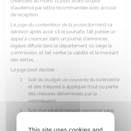
créanciers au moins 15 jours avant la date
d'audience par lettre recommandée avec accusé
de réception.
Le
juge du contentieux de la protection
rend sa
décision après avoir, s'il le souhaite, fait publier un
appel à créancier
dans un journal d'annonces
légales diffusé dans le département où siège la
commission, et fait vérifier la validité et le montant
des dettes.
Le juge peut décider :
Soit du
budget vie courante
du surendetté
et des mesures à appliquer (tout ou partie
des mesures déterminées par la
commission)
Soit d'un rétablissement personnel
sans
liquidation judiciaire
(les créances sont
fixées à la date du jugement)
This site uses cookies and