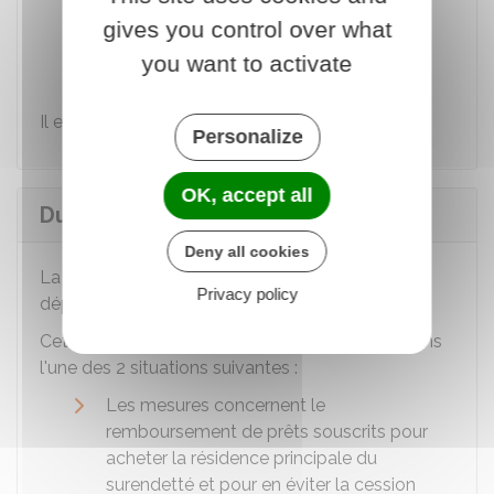
Soit d'un rétablissement personnel
avec
gives you control over what
liquidation judiciaire
, avec l'accord du
you want to activate
surendetté.
Il est possible de faire appel de ce jugement.
Personalize
OK, accept all
Durée des mesures
Deny all cookies
La durée des mesures imposées ne doit pas
Privacy policy
dépasser 7 ans, sauf exception.
Cette durée maximale peut excéder ce délai dans
l'une des 2 situations suivantes :
Les mesures concernent le
remboursement de prêts souscrits pour
acheter la résidence principale du
surendetté et pour en éviter la cession