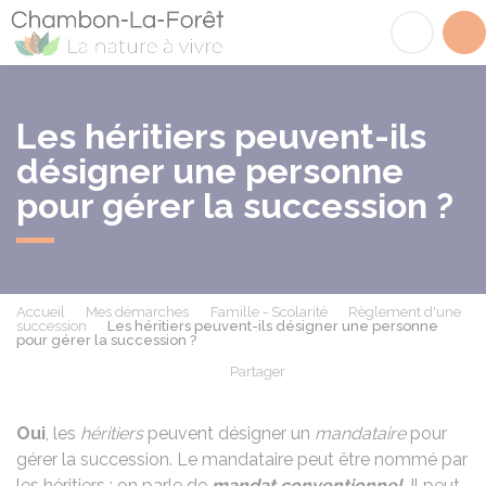
Chambon-la-Fôret
Acc
Les héritiers peuvent-ils
désigner une personne
pour gérer la succession ?
Accueil
Mes démarches
Famille - Scolarité
Règlement d'une
succession
Les héritiers peuvent-ils désigner une personne
pour gérer la succession ?
Partager
Partager sur Facebook
Partager sur X - Twit
Partager sur
Par
Oui
, les
héritiers
peuvent désigner un
mandataire
pour
gérer la succession. Le mandataire peut être nommé par
les héritiers : on parle de
mandat conventionnel
. Il peut