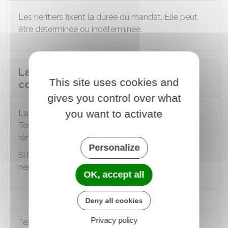
Les héritiers fixent la durée du mandat. Elle peut
être déterminée ou indéterminée.
La mission du mandataire
This site uses cookies and
conventionnel est-elle payante ?
gives you control over what
you want to activate
La mission du mandataire n'est pas payante.
Toutefois, les héritiers peuvent prévoir sa
rémunération dans le mandat.
Personalize
Si la rémunération existe, elle est à la charge des
héritiers.
OK, accept all
Deny all cookies
Privacy policy
Textes de référence