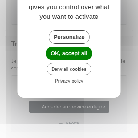
gives you control over what
peux demander la résiliation de mon
abonnement, sans frais,
pour motif légitime
.
you want to activate
Personalize
Transfert du courrier
OK, accept all
Je peux faire réexpédier mon courrier en utilisant le
service payant de La Poste :
Deny all cookies
Privacy policy
Faire suivre son courrier en cas de
déménagement
Accéder au service en ligne
La Poste