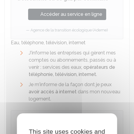
Accéder au service en ligne
Agence de la transition écologique (Ademe)
Eau, téléphone, télévision, internet
J'informe les entreprises qui gèrent mes
comptes ou abonnements, passés ou à
venir : services des eaux,
opérateurs de
téléphonie, télévision, internet
.
Je m'informe de la façon dont je peux
avoir accès à internet
dans mon nouveau
logement.
À savoir
Si mon opérateur internet n'a pas d'offres
This site uses cookies and
disponibles pour mon nouveau domicile, je