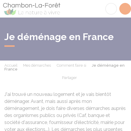
Chambon-la-Fôret
Acc
Je déménage en France
Accueil
Mes démarches
Comment faire si
Je déménage en
France
Partager
Partager sur Facebook
Partager sur X - Twit
Partager sur
Par
J'ai trouvé un nouveau logement et je vais bientôt
déménager. Avant, mais aussi après mon
déménagement, je dois faire diverses démarches auprès
des organismes publics ou privés (
Caf
, banque et
société d'assurance, fournisseur d'électricité, mairie pour
voter aux élections...). Les démarches les plus urgentes