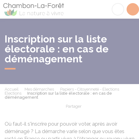
Chambon-la-Fôret
Acc
Inscription sur la liste
électorale : en cas de
déménagement
Accueil
Mes démarches
Papiers - Citoyenneté - Élections
Élections
Inscription sur la liste électorale : en cas de
déménagement
Partager
Partager sur Facebook
Partager sur X - Twit
Partager sur
Par
Où faut-il s'inscrire pour pouvoir voter, après avoir
déménagé ? La démarche varie selon que vous êtes
resté en France ou partir vivre à l'étranger ou revenu vivre