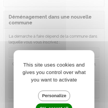
Déménagement dans une nouvelle
commune
La démarche à faire dépend de la commune dans
laquelle vous vous inscrivez :
Commune de métropole
Commune de Guadeloupe, Guyane, Martinique,
This site uses cookies and
Polynésie française, Saint-Barthélemy, Saint-
gives you control over what
Martin, Saint-Pierre-et-Miquelon
you want to activate
Commune de La Réunion, Mayotte, Wallis et
Futuna
Personalize
Commune de Nouvelle-Calédonie