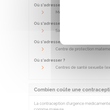
Où s'adresser ?
Médecin
Où s'adresser ?
Sage-femme libérale
Où s'adresser ?
Centre de protection maternell
Où s'adresser ?
Centres de santé sexuelle (ex 
Combien coûte une contracept
La contraception d'urgence médicamenteu
comme majeure.