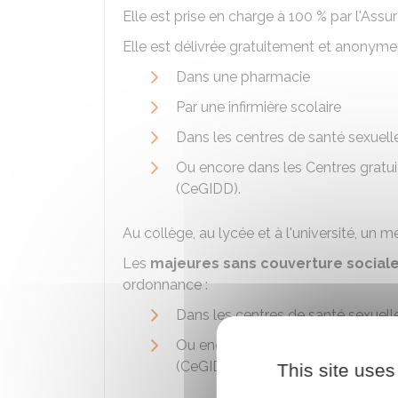
Elle est prise en charge à
100 %
par l'Assur
Elle est délivrée gratuitement et anony
Dans une pharmacie
Par une infirmière scolaire
Dans les centres de santé sexuell
Ou encore dans les Centres gratui
(CeGIDD).
Au collège, au lycée et à l'université, un m
Les
majeures sans couverture social
ordonnance :
Dans les centres de santé sexuell
Ou encore dans les Centres gratui
(CeGIDD).
This site uses