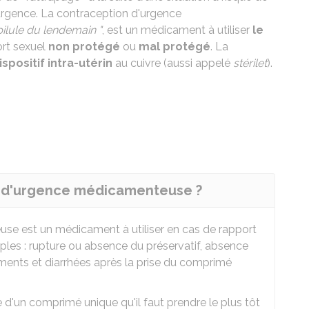
'urgence. La contraception d'urgence
pilule du lendemain "
, est un médicament à utiliser
le
rt sexuel
non protégé
ou
mal protégé
. La
ispositif intra-utérin
au cuivre (aussi appelé
stérilet
).
n
n d'urgence médicamenteuse ?
e est un médicament à utiliser en cas de rapport
les : rupture ou absence du préservatif, absence
ements et diarrhées après la prise du comprimé
'un comprimé unique qu'il faut prendre le plus tôt