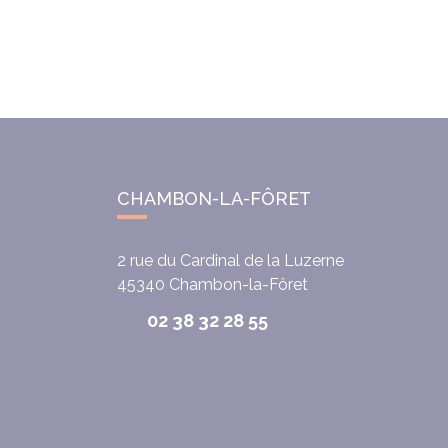
CHAMBON-LA-FÔRET
2 rue du Cardinal de la Luzerne
45340
Chambon-la-Fôret
02 38 32 28 55