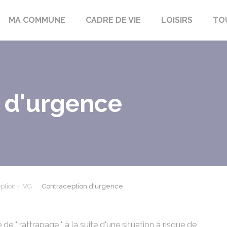
bon-la-Fôret
MA COMMUNE
CADRE DE VIE
LOISIRS
TO
 d'urgence
ption - IVG
Contraception d'urgence
 " rattrapage " à la suite d'une situation à risque de