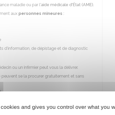
ance maladie ou par l'
aide médicale d'État (AME)
.
mement aux
personnes mineures
:
e
ts d'information, de dépistage et de diagnostic
édecin ou un infirmier peut vous la délivrer.
e
peuvent se la procurer gratuitement et sans
e
ts d'information, de dépistage et de diagnostic
 cookies and gives you control over what you w