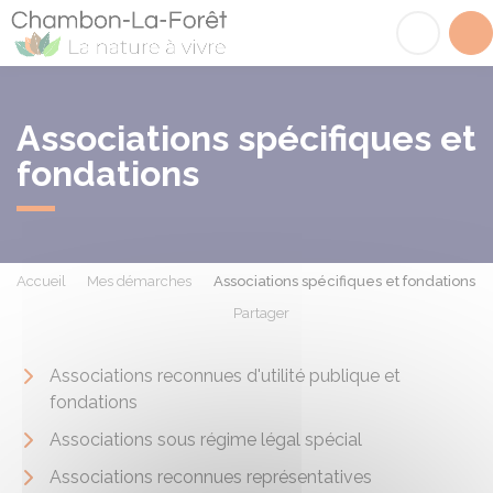
Chambon-la-Fôret
Acc
Associations spécifiques et
fondations
Accueil
Mes démarches
Associations spécifiques et fondations
Partager
Partager sur Facebook
Partager sur X - Twit
Partager sur
Par
Associations reconnues d'utilité publique et
fondations
Associations sous régime légal spécial
Associations reconnues représentatives