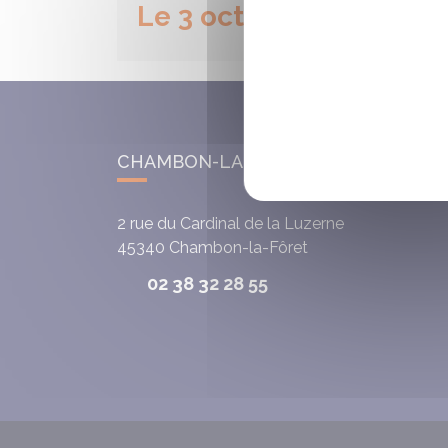
Le 3 octobre 2025
CHAMBON-LA-FÔRET
2 rue du Cardinal de la Luzerne
45340
Chambon-la-Fôret
02 38 32 28 55