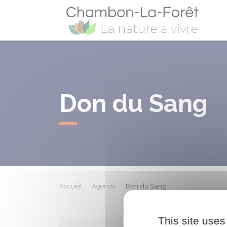
Cham
Don du Sang
Accueil
Agenda
Don du Sang
This site uses