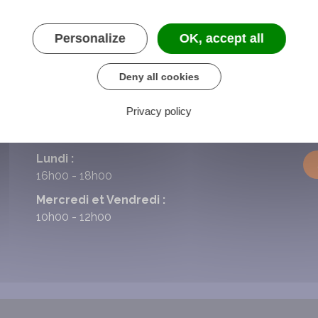
Personalize
OK, accept all
Deny all cookies
Privacy policy
HORAIRES DE LA MAIRIE
N
Lundi :
16h00 - 18h00
Mercredi et Vendredi :
10h00 - 12h00