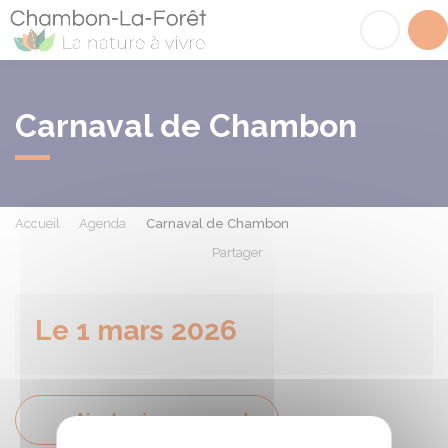
Chambon-la-Fôret
Acc
Carnaval de Chambon
Accueil
Agenda
Carnaval de Chambon
Partager
Partager sur Facebook
Partager sur X - Twit
Partager sur
Par
Le 1 mars 2026
Ajouter à mon agenda