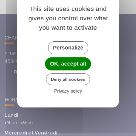
This site uses cookies and
gives you control over what
you want to activate
CHAMBON-LA-FÔRET
Personalize
2 rue du Cardinal de la Luzerne
45340
Chambon-la-Fôret
OK, accept all
02 38 32 28 55
Deny all cookies
Privacy policy
HORAIRES DE LA MAIRIE
Lundi :
16h00 - 18h00
Mercredi et Vendredi :