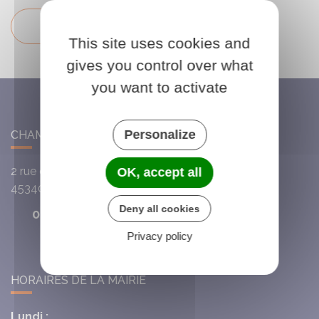
Ajouter à mon agenda
This site uses cookies and
gives you control over what
you want to activate
Personalize
CHAMBON-LA-FÔRET
2 rue du Cardinal de la Luzerne
OK, accept all
45340
Chambon-la-Fôret
Deny all cookies
02 38 32 28 55
Privacy policy
HORAIRES DE LA MAIRIE
Lundi :