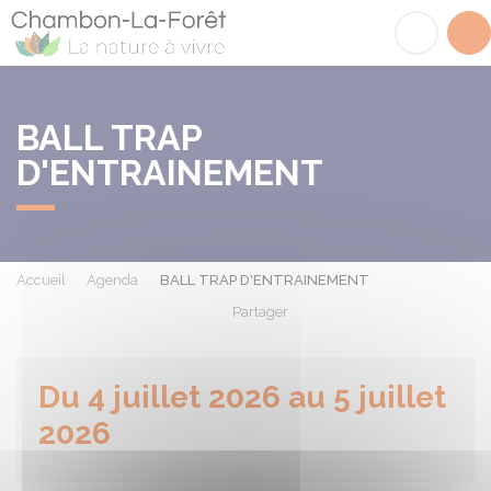
Chambon-la-Fôret
Acc
BALL TRAP
D'ENTRAINEMENT
Accueil
Agenda
BALL TRAP D'ENTRAINEMENT
Partager
Partager sur Facebook
Partager sur X - Twit
Partager sur
Par
Du 4 juillet 2026 au 5 juillet
2026