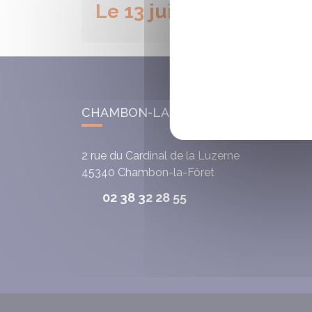
Le 13 juillet 2026
CHAMBON-LA-FÔRET
2 rue du Cardinal de la Luzerne
45340
Chambon-la-Fôret
02 38 32 28 55