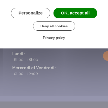
Personalize
OK, accept all
Deny all cookies
Privacy policy
HORAIRES DE LA MAIRIE
N
Lundi :
16h00 - 18h00
Mercredi et Vendredi :
10h00 - 12h00